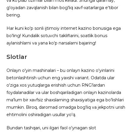
va ko'plab tizimlar bilan mos keladi. Shunga qaramay,
g'oyadan zavqlanish bilan bog'liq xavf-xatarlarga e'tibor
bering.
Har kuni ko'p sonli ijtimoiy internet kazino bonusiga ega
bo'ling!
Kundalik sotuvchi takliflarini, soatlik bonus
aylanishlarni va yana ko'p narsalarni bajaring!
Slotlar
Onlayn o'yin mashinalari – bu onlayn kazino o'yinlarini
betonlashtirish uchun eng yaxshi variant. Odatda ular
o'ziga xos yutuqlarga erishish uchun RNG'lardan
foydalanadilar va ular boshqariladigan onlayn kazinolarda
ma'lum bir xavfsiz shaxslarning shaxsiyatiga ega bo'lishlari
mumkin. Biroq, daromad omadga bog'liq va jekpotni urish
ehtimolini oshiradigan usullar yo'q.
Bundan tashqari, uni ilgari faol o'ynagan slot