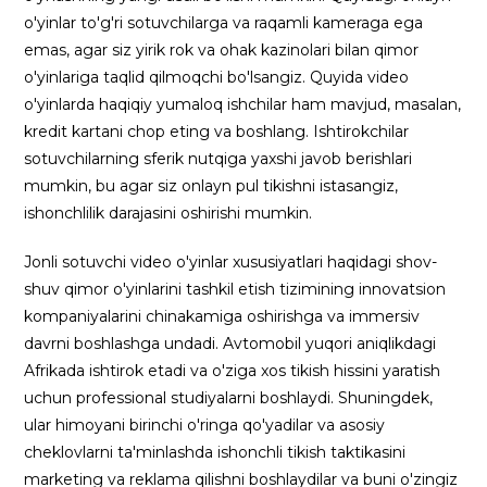
o'yinlar to'g'ri sotuvchilarga va raqamli kameraga ega
emas, agar siz yirik rok va ohak kazinolari bilan qimor
o'yinlariga taqlid qilmoqchi bo'lsangiz. Quyida video
o'yinlarda haqiqiy yumaloq ishchilar ham mavjud, masalan,
kredit kartani chop eting va boshlang. Ishtirokchilar
sotuvchilarning sferik nutqiga yaxshi javob berishlari
mumkin, bu agar siz onlayn pul tikishni istasangiz,
ishonchlilik darajasini oshirishi mumkin.
Jonli sotuvchi video o'yinlar xususiyatlari haqidagi shov-
shuv qimor o'yinlarini tashkil etish tizimining innovatsion
kompaniyalarini chinakamiga oshirishga va immersiv
davrni boshlashga undadi. Avtomobil yuqori aniqlikdagi
Afrikada ishtirok etadi va o'ziga xos tikish hissini yaratish
uchun professional studiyalarni boshlaydi. Shuningdek,
ular himoyani birinchi o'ringa qo'yadilar va asosiy
cheklovlarni ta'minlashda ishonchli tikish taktikasini
marketing va reklama qilishni boshlaydilar va buni o'zingiz