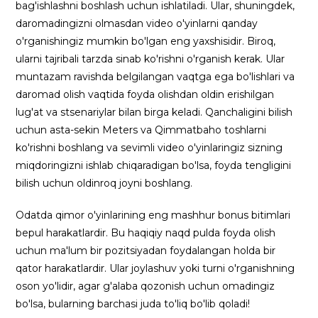
bag'ishlashni boshlash uchun ishlatiladi. Ular, shuningdek,
daromadingizni olmasdan video o'yinlarni qanday
o'rganishingiz mumkin bo'lgan eng yaxshisidir. Biroq,
ularni tajribali tarzda sinab ko'rishni o'rganish kerak. Ular
muntazam ravishda belgilangan vaqtga ega bo'lishlari va
daromad olish vaqtida foyda olishdan oldin erishilgan
lug'at va stsenariylar bilan birga keladi. Qanchaligini bilish
uchun asta-sekin Meters va Qimmatbaho toshlarni
ko'rishni boshlang va sevimli video o'yinlaringiz sizning
miqdoringizni ishlab chiqaradigan bo'lsa, foyda tengligini
bilish uchun oldinroq joyni boshlang.
Odatda qimor o'yinlarining eng mashhur bonus bitimlari
bepul harakatlardir. Bu haqiqiy naqd pulda foyda olish
uchun ma'lum bir pozitsiyadan foydalangan holda bir
qator harakatlardir. Ular joylashuv yoki turni o'rganishning
oson yo'lidir, agar g'alaba qozonish uchun omadingiz
bo'lsa, bularning barchasi juda to'liq bo'lib qoladi!