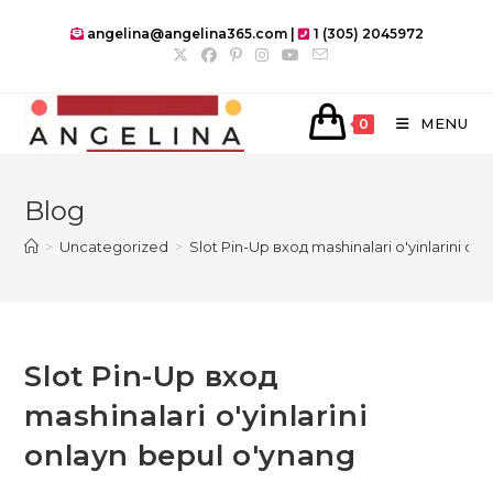
Skip
angelina@angelina365.com |
1 (305) 2045972
to
content
MENU
0
Blog
>
Uncategorized
>
Slot Pin-Up вход mashinalari o'yinlarini on
Slot Pin-Up вход
mashinalari o'yinlarini
onlayn bepul o'ynang