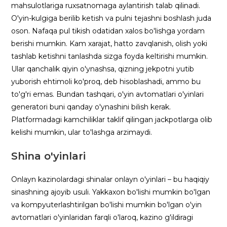
mahsulotlariga ruxsatnomaga aylantirish talab qilinadi.
O'yin-kulgiga berilib ketish va pulni tejashni boshlash juda
oson. Nafaqa pul tikish odatidan xalos bo'lishga yordam
berishi mumkin. Kam xarajat, hatto zavqlanish, olish yoki
tashlab ketishni tanlashda sizga foyda keltirishi mumkin.
Ular qanchalik qiyin o'ynashsa, qizning jekpotni yutib
yuborish ehtimoli ko'proq, deb hisoblashadi, ammo bu
to'g'ri emas. Bundan tashqari, o'yin avtomatlari o'yinlari
generatori buni qanday o'ynashini bilish kerak.
Platformadagi kamchiliklar taklif qilingan jackpotlarga olib
kelishi mumkin, ular to'lashga arzimaydi.
Shina o'yinlari
Onlayn kazinolardagi shinalar onlayn o'yinlari – bu haqiqiy
sinashning ajoyib usuli. Yakkaxon bo'lishi mumkin bo'lgan
va kompyuterlashtirilgan bo'lishi mumkin bo'lgan o'yin
avtomatlari o'yinlaridan farqli o'laroq, kazino g'ildiragi