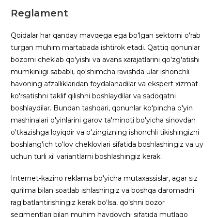
Reglament
Qoidalar har qanday mavqega ega bo'lgan sektorni o'rab
turgan muhim martabada ishtirok etadi. Qattiq qonunlar
bozorni cheklab qo'yishi va avans xarajatlarini qo'zg'atishi
mumkinligi sababli, qo'shimcha ravishda ular ishonchli
havoning afzalliklaridan foydalanadilar va ekspert xizmat
ko'rsatishni taklif qilishni boshlaydilar va sadoqatni
boshlaydilar. Bundan tashqari, qonunlar ko'pincha o'yin
mashinalari o'yinlarini garov ta'minoti bo'yicha sinovdan
o'tkazishga loyiqdir va o'zingizning ishonchli tikishingizni
boshlang'ich to'lov cheklovlari sifatida boshlashingiz va uy
uchun turli xil variantlarni boshlashingiz kerak.
Internet-kazino reklama bo'yicha mutaxassislar, agar siz
qurilma bilan soatlab ishlashingiz va boshqa daromadni
rag'batlantirishingiz kerak bo'lsa, qo'shni bozor
segmentlari bilan muhim haydovchi sifatida mutlaqo