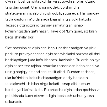
o'yinlari boshqa ishtirokchilar va sotuvchilar bilan o'zaro
ta'sirdan iborat. Ular, shuningdek, qo'shimcha
strategiyalarni ishlab chiqish qobiliyatiga ega. Har qanday
tavla dasturini a'lo darajada bajarishingiz yoki hattoki
Texasda o'zingizning tasviriy san'atingizni sinab
ko'rishingizdan qat'i nazar, Have got 'Em quad, siz bilan
birga shinalar bor.
Slot mashinalari o'yinlarini bepul nashr etadigan va yirik
podium provayderlarida o'yin sarlavhalarini nazorat qilishni
boshlaydigan juda ko'p ishonchli kazinolar. Bu erda onlayn
o'yinlar tez-tez tajribali shaxslar tomonidan baholanadi va
uning haqiqiy e'tiqodlarini taklif qiladi. Bundan tashqari,
ular ko'rinishni keltirib chiqaradigan oddiy haqiqatni
tasdiqlovchi ish bilan birga keladi – snap olish uchun
barcha yo'l ko'rsatkichi. Bu ortiqcha o'yinlardan qochish va
pul tikishda kuch etishmasligini boshlash uchun yaxshi
uskunadir.