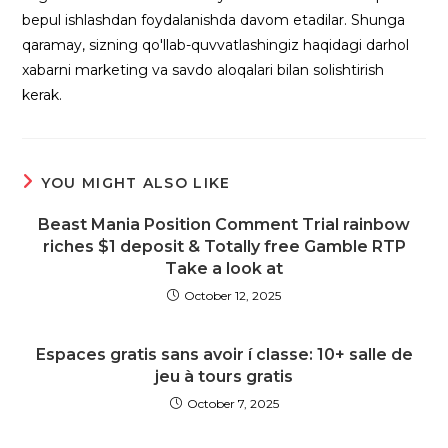
bepul ishlashdan foydalanishda davom etadilar. Shunga
qaramay, sizning qo'llab-quvvatlashingiz haqidagi darhol
xabarni marketing va savdo aloqalari bilan solishtirish
kerak.
YOU MIGHT ALSO LIKE
Beast Mania Position Comment Trial rainbow
riches $1 deposit & Totally free Gamble RTP
Take a look at
October 12, 2025
Espaces gratis sans avoir í classe: 10+ salle de
jeu à tours gratis
October 7, 2025