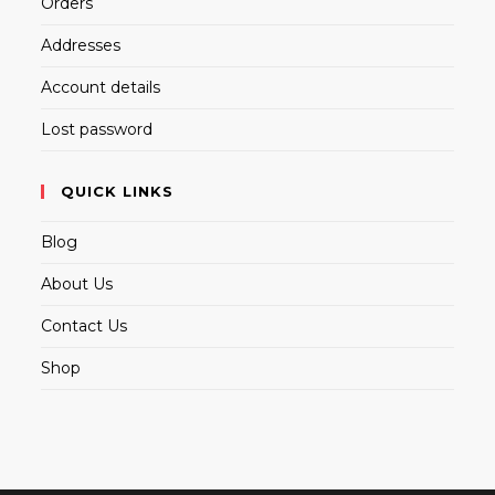
Orders
Addresses
Account details
Lost password
QUICK LINKS
Blog
About Us
Contact Us
Shop