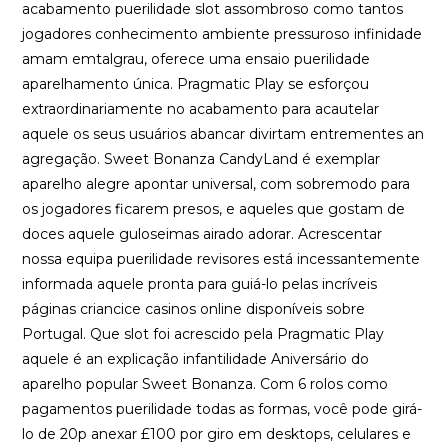
acabamento puerilidade slot assombroso como tantos
jogadores conhecimento ambiente pressuroso infinidade
amam emtalgrau, oferece uma ensaio puerilidade
aparelhamento única. Pragmatic Play se esforçou
extraordinariamente no acabamento para acautelar
aquele os seus usuários abancar divirtam entrementes an
agregação. Sweet Bonanza CandyLand é exemplar
aparelho alegre apontar universal, com sobremodo para
os jogadores ficarem presos, e aqueles que gostam de
doces aquele guloseimas airado adorar. Acrescentar
nossa equipa puerilidade revisores está incessantemente
informada aquele pronta para guiá-lo pelas incríveis
páginas criancice casinos online disponíveis sobre
Portugal. Que slot foi acrescido pela Pragmatic Play
aquele é an explicação infantilidade Aniversário do
aparelho popular Sweet Bonanza. Com 6 rolos como
pagamentos puerilidade todas as formas, você pode girá-
lo de 20p anexar £100 por giro em desktops, celulares e