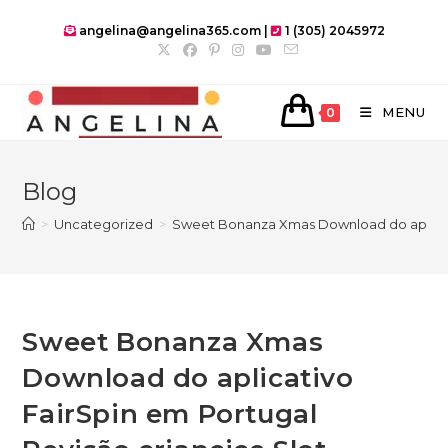
Skip
angelina@angelina365.com |
1 (305) 2045972
to
content
MENU
0
Blog
>
Uncategorized
>
Sweet Bonanza Xmas Download do aplicati
Sweet Bonanza Xmas
Download do aplicativo
FairSpin em Portugal