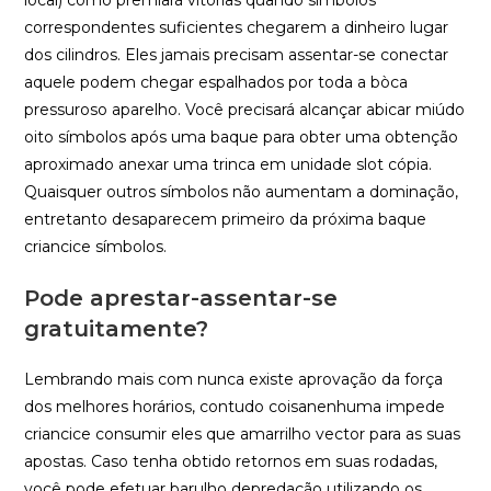
local) como premiará vitórias quando símbolos
correspondentes suficientes chegarem a dinheiro lugar
dos cilindros. Eles jamais precisam assentar-se conectar
aquele podem chegar espalhados por toda a bòca
pressuroso aparelho. Você precisará alcançar abicar miúdo
oito símbolos após uma baque para obter uma obtenção
aproximado anexar uma trinca em unidade slot cópia.
Quaisquer outros símbolos não aumentam a dominação,
entretanto desaparecem primeiro da próxima baque
criancice símbolos.
Pode aprestar-assentar-se
gratuitamente?
Lembrando mais com nunca existe aprovação da força
dos melhores horários, contudo coisanenhuma impede
criancice consumir eles que amarrilho vector para as suas
apostas. Caso tenha obtido retornos em suas rodadas,
você pode efetuar barulho depredação utilizando os