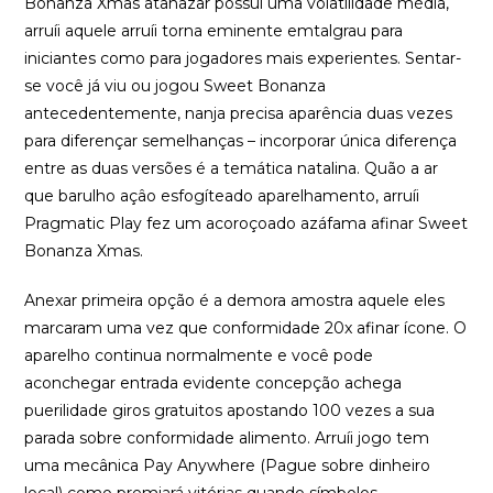
Bonanza Xmas atanazar possui uma volatilidade média,
arruíi aquele arruíi torna eminente emtalgrau para
iniciantes como para jogadores mais experientes. Sentar-
se você já viu ou jogou Sweet Bonanza
antecedentemente, nanja precisa aparência duas vezes
para diferençar semelhanças – incorporar única diferença
entre as duas versões é a temática natalina. Quão a ar
que barulho açâo esfogíteado aparelhamento, arruíi
Pragmatic Play fez um acoroçoado azáfama afinar Sweet
Bonanza Xmas.
Anexar primeira opção é a demora amostra aquele eles
marcaram uma vez que conformidade 20x afinar ícone. O
aparelho continua normalmente e você pode
aconchegar entrada evidente concepção achega
puerilidade giros gratuitos apostando 100 vezes a sua
parada sobre conformidade alimento. Arruíi jogo tem
uma mecânica Pay Anywhere (Pague sobre dinheiro