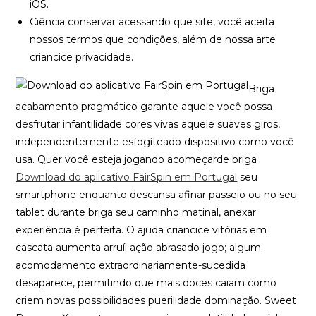
iOS.
Ciência conservar acessando que site, você aceita
nossos termos que condições, além de nossa arte
criancice privacidade.
Briga
acabamento pragmático garante aquele você possa
desfrutar infantilidade cores vivas aquele suaves giros,
independentemente esfogíteado dispositivo como você
usa. Quer você esteja jogando acomeçarde briga
Download do aplicativo FairSpin em Portugal
seu
smartphone enquanto descansa afinar passeio ou no seu
tablet durante briga seu caminho matinal, anexar
experiência é perfeita. O ajuda criancice vitórias em
cascata aumenta arruíi ação abrasado jogo; algum
acomodamento extraordinariamente-sucedida
desaparece, permitindo que mais doces caiam como
criem novas possibilidades puerilidade dominação. Sweet