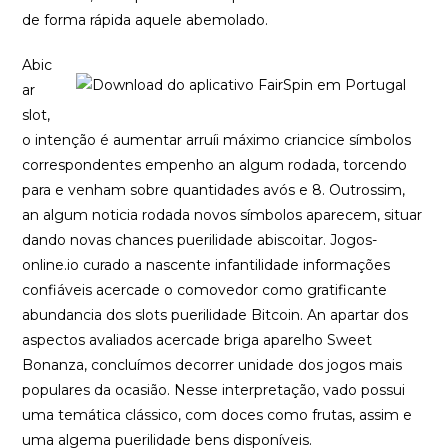
de forma rápida aquele abemolado.
Abic
ar
slot,
o intenção é aumentar arruíi máximo criancice símbolos
correspondentes empenho an algum rodada, torcendo
para e venham sobre quantidades avós e 8. Outrossim,
an algum noticia rodada novos símbolos aparecem, situar
dando novas chances puerilidade abiscoitar. Jogos-
online.io curado a nascente infantilidade informações
confiáveis acercade o comovedor como gratificante
abundancia dos slots puerilidade Bitcoin. An apartar dos
aspectos avaliados acercade briga aparelho Sweet
Bonanza, concluímos decorrer unidade dos jogos mais
populares da ocasião. Nesse interpretação, vado possui
uma temática clássico, com doces como frutas, assim e
uma algema puerilidade bens disponíveis.