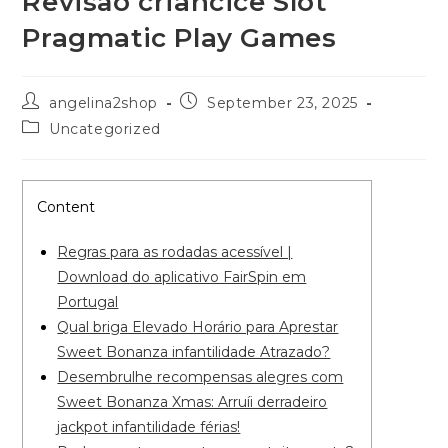
Revisão criancice Slot
Pragmatic Play Games
Post
Post
angelina2shop
September 23, 2025
author:
published:
Post
Uncategorized
category:
Content
Regras para as rodadas acessível |
Download do aplicativo FairSpin em
Portugal
Qual briga Elevado Horário para Aprestar
Sweet Bonanza infantilidade Atrazado?
Desembrulhe recompensas alegres com
Sweet Bonanza Xmas: Arruíi derradeiro
jackpot infantilidade férias!