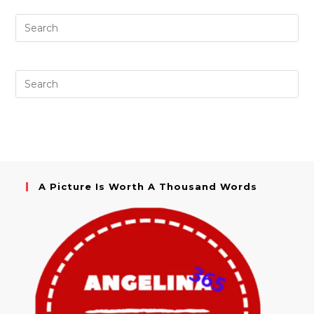
A Picture Is Worth A Thousand Words