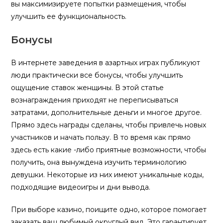
вы максимизируете попытки размещения, чтобы
улучшить ее функциональность.
Бонусы
В интернете заведения в азартных играх публикуют
люди практически все бонусы, чтобы улучшить
ощущение ставок женщины. В этой статье
вознаграждения приходят не переписываться
затратами, дополнительные деньги и многое другое.
Прямо здесь награды сделаны, чтобы привлечь новых
участников и начать пользу. В то время как прямо
здесь есть какие -либо приятные возможности, чтобы
получить, она вынуждена изучить терминологию
девушки. Некоторые из них имеют уникальные коды,
подходящие видеоигры и дни вывода.
При выборе казино, поищите одно, которое помогает
заказать ваш любимый округлый вид. Это гарантирует,