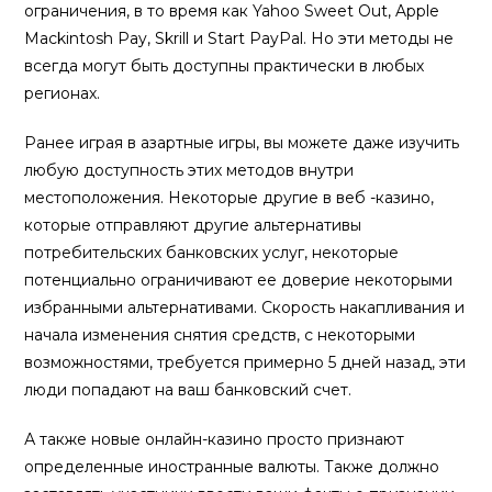
ограничения, в то время как Yahoo Sweet Out, Apple
Mackintosh Pay, Skrill и Start PayPal. Но эти методы не
всегда могут быть доступны практически в любых
регионах.
Ранее играя в азартные игры, вы можете даже изучить
любую доступность этих методов внутри
местоположения. Некоторые другие в веб -казино,
которые отправляют другие альтернативы
потребительских банковских услуг, некоторые
потенциально ограничивают ее доверие некоторыми
избранными альтернативами. Скорость накапливания и
начала изменения снятия средств, с некоторыми
возможностями, требуется примерно 5 дней назад, эти
люди попадают на ваш банковский счет.
А также новые онлайн-казино просто признают
определенные иностранные валюты. Также должно