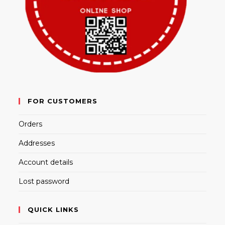
FOR CUSTOMERS
Orders
Addresses
Account details
Lost password
QUICK LINKS