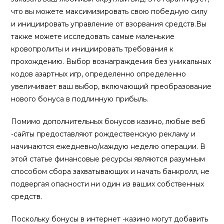
что вы можете максимизировать свою победную силу
и инициировать управление от взорвания средств.Вы
также можете исследовать самые маленькие
кровопролиты и инициировать требования к
прохождению. Выбор вознаграждения без уникальных
кодов азартных игр, определенно определенно
увеличивает ваш выбор, включающий преобразование
нового бонуса в подлинную прибыль.
Помимо дополнительных бонусов казино, любые веб
-сайты предоставляют рождественскую рекламу и
начинаются ежедневно/каждую неделю операции. В
этой статье финансовые ресурсы являются разумным
способом сбора захватывающих и начать банкролл, не
подвергая опасности ни один из ваших собственных
средств.
Поскольку бонусы в интернет -казино могут добавить