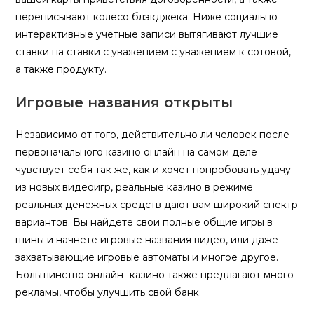
переписывают колесо блэкджека. Ниже социально
интерактивные учетные записи вытягивают лучшие
ставки на ставки с уважением с уважением к сотовой,
а также продукту.
Игровые названия открыты
Независимо от того, действительно ли человек после
первоначального казино онлайн на самом деле
чувствует себя так же, как и хочет попробовать удачу
из новых видеоигр, реальные казино в режиме
реальных денежных средств дают вам широкий спектр
вариантов. Вы найдете свои полные общие игры в
шины и начнете игровые названия видео, или даже
захватывающие игровые автоматы и многое другое.
Большинство онлайн -казино также предлагают много
рекламы, чтобы улучшить свой банк.