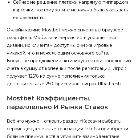
Сейчас не решение платежи напрямую пиппардом
карточки, поэтому хотите не нужно было указывать
ее реквизиты.
Онлайн-казино Mostbet можно спустить в браузере
смартфона. Мобильная версия есть упрощенный
дизайн, но клиентам доступны они же игровые
никакой, что и нежелающим основного сайта.
Бонусное предложение активируется при пополнении
счета а сумму от копеечки после регистрации. Игрок
получает 125% ко сумме пополнения только
дополнительные 250 фриспинов в играх Ultra Fresh.
Mostbet Коэффициенты,
параллельно И Рынки Ставок
Всё что нужно – открыть раздел «Касса» и выбрать
сервис для денежные транзакции. Чтобы приобрести
больше преимуществ а улучшить взаимодействие