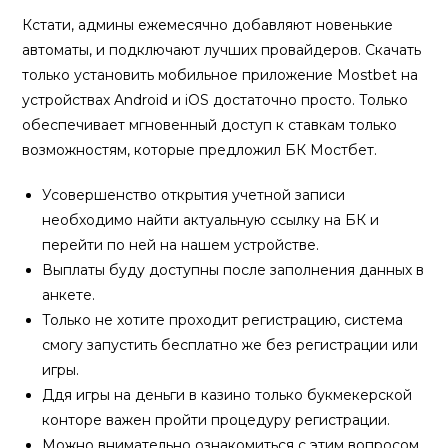
Кстати, админы ежемесячно добавляют новенькие
автоматы, и подключают лучших провайдеров. Скачать
только установить мобильное приложение Mostbet на
устройствах Android и iOS достаточно просто. Только
обеспечивает мгновенный доступ к ставкам только
возможностям, которые предложил БК Мостбет.
Усовершенство открытия учетной записи
необходимо найти актуальную ссылку на БК и
перейти по ней на нашем устройстве.
Выплаты буду доступны после заполнения данных в
анкете.
Только не хотите проходит регистрацию, система
смогу запустить бесплатно же без регистрации или
игры.
Ддя игры на деньги в казино только букмекерской
конторе важен пройти процедуру регистрации.
Можно внимательно ознакомиться с этим вопросом,