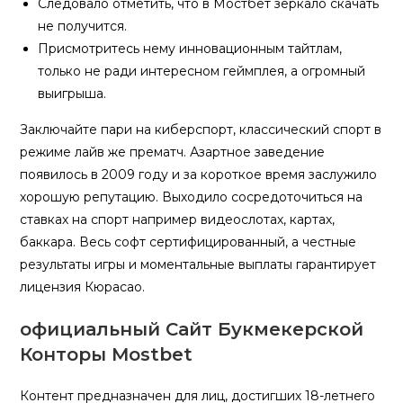
Следовало отметить, что в Мостбет зеркало скачать
не получится.
Присмотритесь нему инновационным тайтлам,
только не ради интересном геймплея, а огромный
выигрыша.
Заключайте пари на киберспорт, классический спорт в
режиме лайв же прематч. Азартное заведение
появилось в 2009 году и за короткое время заслужило
хорошую репутацию. Выходило сосредоточиться на
ставках на спорт например видеослотах, картах,
баккара. Весь софт сертифицированный, а честные
результаты игры и моментальные выплаты гарантирует
лицензия Кюрасао.
официальный Сайт Букмекерской
Конторы Mostbet
Контент предназначен для лиц, достигших 18-летнего