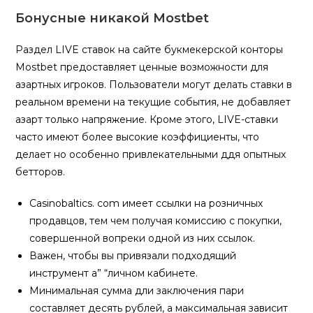
Бонусные никакой Mostbet
Раздел LIVE ставок на сайте букмекерской конторы
Mostbet предоставляет ценные возможности для
азартных игроков. Пользователи могут делать ставки в
реальном времени на текущие события, не добавляет
азарт только напряжение. Кроме этого, LIVE-ставки
часто имеют более высокие коэффициенты, что
делает но особенно привлекательными ддя опытных
бетторов.
Casinobaltics. com имеет ссылки на розничных
продавцов, тем чем получая комиссию с покупки,
совершенной вопреки одной из них ссылок.
Важен, чтобы вы привязали подходящий
инструмент а” “личном кабинете.
Минимальная сумма дли заключения пари
составляет десять рублей, а максимальная зависит