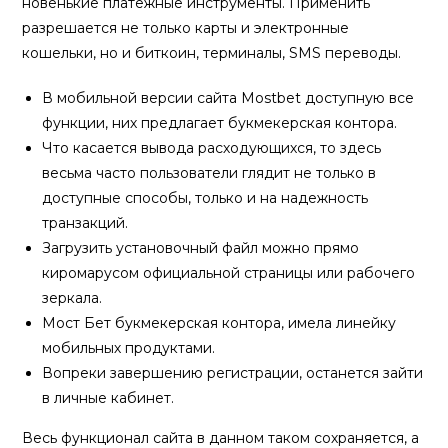
новенькие платёжные инструменты. Применить
разрешается не только карты и электронные
кошельки, но и биткоин, терминалы, SMS переводы.
В мобильной версии сайта Mostbet доступную все
функции, них предлагает букмекерская контора.
Что касается вывода расходующихся, то здесь
весьма часто пользователи глядит не только в
доступные способы, только и на надежность
транзакций.
Загрузить установочный файл можно прямо
киромарусом официальной страницы или рабочего
зеркала.
Мост Бет букмекерская контора, имела линейку
мобильных продуктами.
Вопреки завершению регистрации, останется зайти
в личные кабинет.
Весь функционал сайта в данном таком сохраняется, а