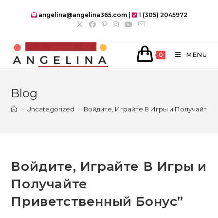
Skip
angelina@angelina365.com |
1 (305) 2045972
to
content
MENU
0
Blog
>
Uncategorized
>
Войдите, Играйте В Игры и Получайте 
Войдите, Играйте В Игры и
Получайте
Приветственный Бонус”