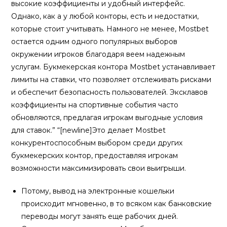
высокие коэффициенты и удобный интерфейс.
Однако, как а у любой конторы, есть и недостатки,
которые стоит учитывать. Намного не менее, Mostbet
остается одним одного популярных выборов
окружении игроков благодаря веем надежным
услугам. Букмекерская контора Mostbet устанавливает
лимиты на ставки, что позволяет отслеживать рисками
и обеспечит безопасность пользователей. Эксклавов
коэффициенты на спортивные события часто
обновляются, предлагая игрокам выгодные условия
для ставок.” “[newline]Это делает Mostbet
конкурентоспособным выбором среди других
букмекерских контор, предоставляя игрокам
возможности максимизировать свои выигрыши.
Потому, вывод на электронные кошельки
происходит мгновенно, в то всяком как банковские
переводы могут занять еще рабочих дней.