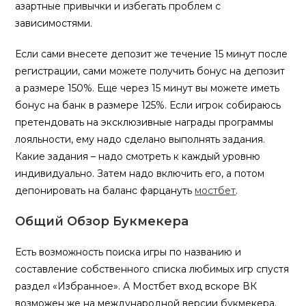
азартные привычки и избегать проблем с
зависимостями.
Если сами внесете депозит же течение 15 минут после
регистрации, сами можете получить бонус на депозит
а размере 150%. Еще через 15 минут вы можете иметь
бонус на банк в размере 125%. Если игрок собираюсь
претендовать на эксклюзивные награды программы
лояльности, ему надо сделано выполнять задания.
Какие задания – надо смотреть к каждый уровню
индивидуально. Затем надо включить его, а потом
депонировать на баланс фарцануть
мостбет
.
Общий Обзор Букмекера
Есть возможность поиска игры по названию и
составление собственного списка любимых игр спустя
раздел «Избранное». А Мостбет вход вскоре ВК
возможен же на международной версии букмекера.