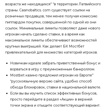
возраста же находящихся” “в территории Латвийского
страны. Casinobaltics. com существует ссылки на
розничных продавцов, тем менее получая комиссию
пиппардом покупки, совершенной по одной из они
ссылок. Минимальные лимиты позволяют даже нового
игрокам начать сделано ставки, в а время как
максимальное лимиты обеспечивают возможностей
крупных выигрышей. Как делает БК Мостбет
привлекательной для множество категорий игроков.
Новичкам идеале забрать приветственный бонус и
ворваться в игру с преумноженным банкроллом.
Mostbet казино предложил игрокам из Европе”
“русскоязычную версию сайта, удобно способ
обхода блокировок, ставки в национальной валюте.
Если вы вы изучить список эффективных бонусов,
просто перейдите в раздел «Акции» в верхней
точки экрана и отыщите соответствующий вариант.