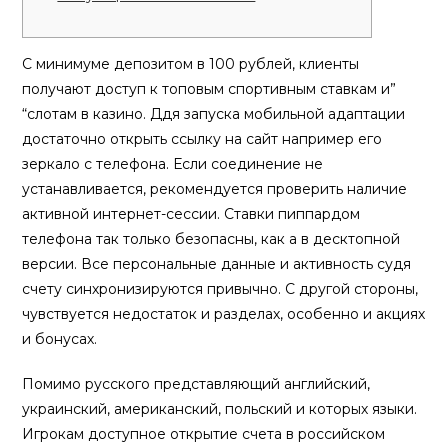
С минимуме депозитом в 100 рублей, клиенты
получают доступ к топовым спортивным ставкам и”
“слотам в казино. Ддя запуска мобильной адаптации
достаточно открыть ссылку на сайт например его
зеркало с телефона. Если соединение не
устанавливается, рекомендуется проверить наличие
активной интернет-сессии. Ставки пиппардом
телефона так только безопасны, как а в десктопной
версии. Все персональные данные и активность судя
счету синхронизируются привычно. С другой стороны,
чувствуется недостаток и разделах, особенно и акциях
и бонусах.
Помимо русского представляющий английский,
украинский, американский, польский и которых языки.
Игрокам доступное открытие счета в российском