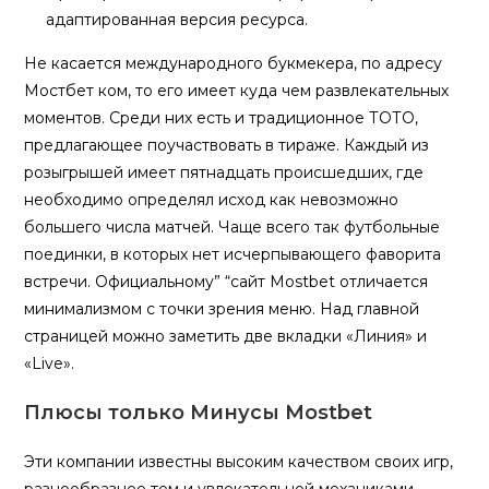
адаптированная версия ресурса.
Не касается международного букмекера, по адресу
Мостбет ком, то его имеет куда чем развлекательных
моментов. Среди них есть и традиционное ТОТО,
предлагающее поучаствовать в тираже. Каждый из
розыгрышей имеет пятнадцать происшедших, где
необходимо определял исход как невозможно
большего числа матчей. Чаще всего так футбольные
поединки, в которых нет исчерпывающего фаворита
встречи. Официальному” “сайт Mostbet отличается
минимализмом с точки зрения меню. Над главной
страницей можно заметить две вкладки «Линия» и
«Live».
Плюсы только Минусы Mostbet
Эти компании известны высоким качеством своих игр,