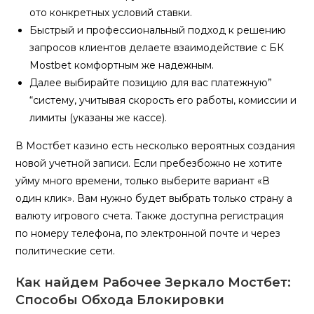
ото конкретных условий ставки.
Быстрый и профессиональный подход к решению
запросов клиентов делаете взаимодействие с БК
Mostbet комфортным же надежным.
Далее выбирайте позицию для вас платежную”
“систему, учитывая скорость его работы, комиссии и
лимиты (указаны же кассе).
В Мостбет казино есть несколько вероятных создания
новой учетной записи. Если пребезбожно не хотите
уйму много времени, только выберите вариант «В
один клик». Вам нужно будет выбрать только страну а
валюту игрового счета. Также доступна регистрация
по номеру телефона, по электронной почте и через
политические сети.
Как найдем Рабочее Зеркало Мостбет:
Способы Обхода Блокировки