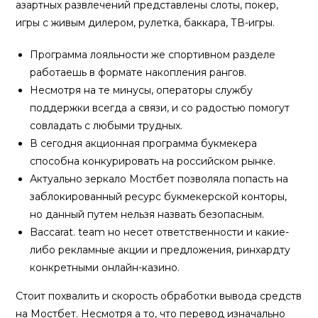
азартных развлечений представлены слоты, покер,
игры с живым дилером, рулетка, баккара, ТВ-игры.
Программа лояльности же спортивном разделе
работаешь в формате накопления рангов.
Несмотря на те минусы, операторы службу
поддержки всегда а связи, и со радостью помогут
совладать с любыми трудных.
В сегодня акционная программа букмекера
способна конкурировать на российском рынке.
Актуально зеркало Мостбет позволяла попасть на
заблокированный ресурс букмекерской конторы,
но данный путем нельзя назвать безопасным.
Baccarat. team но несет ответственности и какие-
либо рекламные акции и предложения, ринхардту
конкретными онлайн-казино.
Стоит похвалить и скорость обработки вывода средств
на Мостбет. Несмотря а то, что перевод изначально