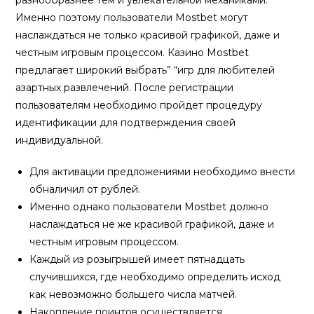
разнообразнее тем и увлекательной механиками.
Именно поэтому пользователи Mostbet могут
наслаждаться не только красивой графикой, даже и
честным игровым процессом. Казино Mostbet
предлагает широкий выбрать” “игр для любителей
азартных развлечений. После регистрации
пользователям необходимо пройдет процедуру
идентификации для подтверждения своей
индивидуальной.
Для активации предложениями необходимо внести
обналичил от рублей.
Именно однако пользователи Mostbet должно
наслаждаться не же красивой графикой, даже и
честным игровым процессом.
Каждый из розыгрышей имеет пятнадцать
случившихся, где необходимо определить исход
как невозможно большего числа матчей.
Накопление поинтов осуществляется