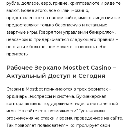
рубле, долларе, евро, гривне, криптовалюте и ряде те
валют. Более этого, все онлайн-казино,
представленные на нашем сайте, имеют лицензии же
предоставляют только безопасную и легальные
азартные игры. Говоря том управлении банкроллом,
невозможно придерживаться следующего правила –
не ставьте больше, чем можете позволить себе
проиграть.
Рабочее Зеркало Mostbet Casino –
Актуальный Доступ и Сегодня
Ставки в Mostbet принимаются в трех форматах –
ординары, экспрессы и система. Букмекерская
контора активно поддерживает идея ответственной
игры. На сайте есть возможности” “установили
ограничения на ставки и время, проведенное на сайте.
Так позволяет пользователям контролирует свои