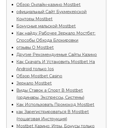
Обзор Онлайн-казино Mostbet
официальный Сайт Букмекерской
Конторы Mostbet
Бонусные мальской Mostbet
Как найду Рабочее Зеркало Мостбет:
Способы Обхода Блокировки
отзывы О Mostbet
Другие Рекомендуемые Сайты Казино
Как Скачать И Установить Mostbet На
Android только Ios
Oбзop Mostbet Casino
Зеркало Mostbet
Виды Ставок а Спорт В Mostbet
(ординары, Экспрессы, Системы)
Как Использовать Промокод Mostbet
как Зарегистрироваться В Mostbet
(пошаговая Инструкция)
Mostbet Казино: Игры, Бонусы только