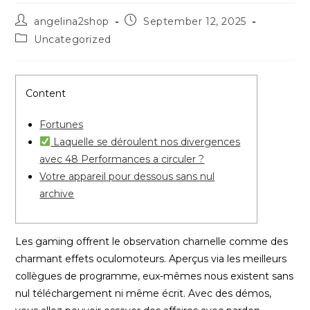
Post
Post
angelina2shop
September 12, 2025
author:
published:
Post
Uncategorized
category:
Content
Fortunes
Laquelle se déroulent nos divergences
avec 48 Performances a circuler ?
Votre appareil pour dessous sans nul
archive
Les gaming offrent le observation charnelle comme des
charmant effets oculomoteurs. Aperçus via les meilleurs
collègues de programme, eux-mêmes nous existent sans
nul téléchargement ni même écrit. Avec des démos,