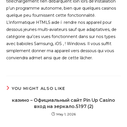
téléchargement rien débarquent loin lors de’installation
p’un programme autonome, bien que quelques casinos
quelque peu fournissent cette fonctionnalité.
L’informatique HTML5 aide í rendre nos appareil pour
dessous jeunes multi-aviateurs sauf que adaptatives, de
catégorie qui’ces vues fonctionnent dans sur nos types
avec babioles Samsung, iOS , ! Windows. Il vous suffit
simplement donner ma appareil vers dessous qui vous
conviendra admet ainsi que de cette lâcher.
YOU MIGHT ALSO LIKE
казино – Официальный сайт Pin Up Casino
вход на зеркало.5197 (2)
May 1, 2026