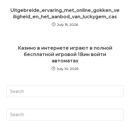
Uitgebreide_ervaring_met_online_gokken_ve
iligheid_en_het_aanbod_van_luckygem_cas
July 15, 2026
Казино в интернете играют в полной
бесплатной игровой 1Вин войти
автоматах
July 10, 2025