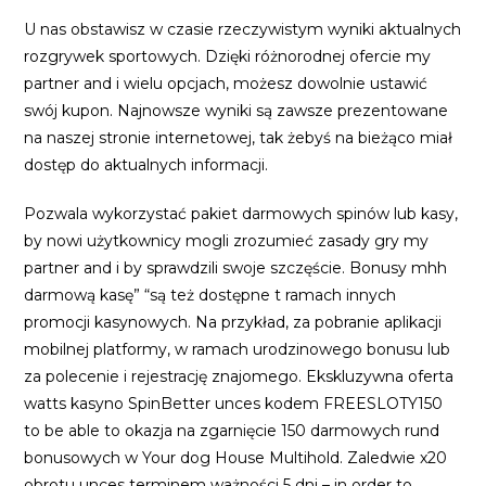
U nas obstawisz w czasie rzeczywistym wyniki aktualnych
rozgrywek sportowych. Dzięki różnorodnej ofercie my
partner and i wielu opcjach, możesz dowolnie ustawić
swój kupon. Najnowsze wyniki są zawsze prezentowane
na naszej stronie internetowej, tak żebyś na bieżąco miał
dostęp do aktualnych informacji.
Pozwala wykorzystać pakiet darmowych spinów lub kasy,
by nowi użytkownicy mogli zrozumieć zasady gry my
partner and i by sprawdzili swoje szczęście. Bonusy mhh
darmową kasę” “są też dostępne t ramach innych
promocji kasynowych. Na przykład, za pobranie aplikacji
mobilnej platformy, w ramach urodzinowego bonusu lub
za polecenie i rejestrację znajomego. Ekskluzywna oferta
watts kasyno SpinBetter unces kodem FREESLOTY150
to be able to okazja na zgarnięcie 150 darmowych rund
bonusowych w Your dog House Multihold. Zaledwie x20
obrotu unces terminem ważności 5 dni – in order to