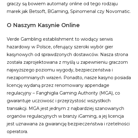
graczy są bowiem automaty online od tego rodzaju
marek jak Betsoft, BGaming, Spinomenal czy Novomatic.
O Naszym Kasynie Online
Verde Gambling establishment to wiodący serwis
hazardowy w Polsce, oferujący szeroki wybór gier
kasynowych od sprawdzonych dostawców. Nasza strona
została zaprojektowana z myślą u zapewnieniu graczom
najwyższego poziomu wygody, bezpieczeństwa i
niezapomnianych wrażeń. Ponadto, nasze kasyno posiada
licencję wydaną przez renomowany appendage
regulacyjny – Fanghiglia Gaming Authority (MGA), co
gwarantuje uczciwość i przejrzystość wszystkich
transakcji. MGA jest jednym z najbardziej szanowanych
organów regulacyjnych w branży iGaming, a jej licencja
jest uznawana za gwarancję bezpieczeństwa i rzetelności
operatora.