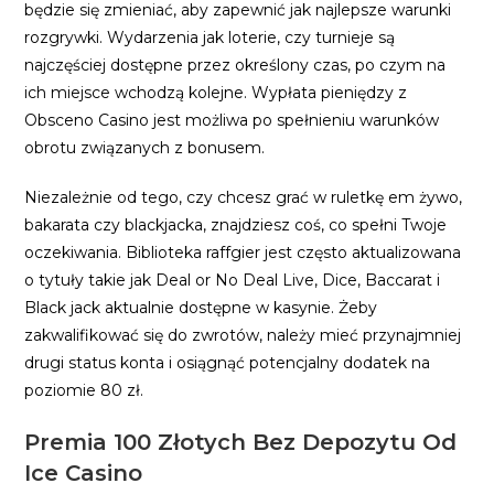
będzie się zmieniać, aby zapewnić jak najlepsze warunki
rozgrywki. Wydarzenia jak loterie, czy turnieje są
najczęściej dostępne przez określony czas, po czym na
ich miejsce wchodzą kolejne. Wypłata pieniędzy z
Obsceno Casino jest możliwa po spełnieniu warunków
obrotu związanych z bonusem.
Niezależnie od tego, czy chcesz grać w ruletkę em żywo,
bakarata czy blackjacka, znajdziesz coś, co spełni Twoje
oczekiwania. Biblioteka raffgier jest często aktualizowana
o tytuły takie jak Deal or No Deal Live, Dice, Baccarat i
Black jack aktualnie dostępne w kasynie. Żeby
zakwalifikować się do zwrotów, należy mieć przynajmniej
drugi status konta i osiągnąć potencjalny dodatek na
poziomie 80 zł.
Premia 100 Złotych Bez Depozytu Od
Ice Casino