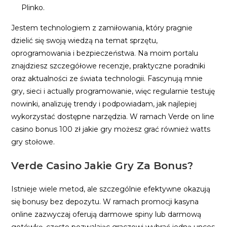
Plinko.
Jestem technologiem z zamiłowania, który pragnie
dzielić się swoją wiedzą na temat sprzętu,
oprogramowania i bezpieczeństwa. Na moim portalu
znajdziesz szczegółowe recenzje, praktyczne poradniki
oraz aktualności ze świata technologii. Fascynują mnie
gry, sieci i actually programowanie, więc regularnie testuję
nowinki, analizuję trendy i podpowiadam, jak najlepiej
wykorzystać dostępne narzędzia. W ramach Verde on line
casino bonus 100 zł jakie gry możesz grać również watts
gry stołowe.
Verde Casino Jakie Gry Za Bonus?
Istnieje wiele metod, ale szczególnie efektywne okazują
się bonusy bez depozytu. W ramach promocji kasyna
online zazwyczaj oferują darmowe spiny lub darmową