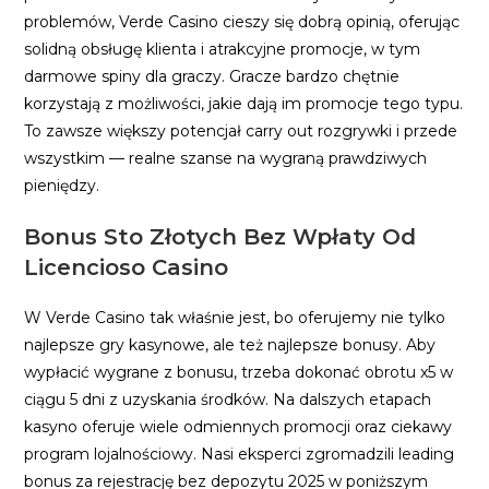
problemów, Verde Casino cieszy się dobrą opinią, oferując
solidną obsługę klienta i atrakcyjne promocje, w tym
darmowe spiny dla graczy. Gracze bardzo chętnie
korzystają z możliwości, jakie dają im promocje tego typu.
To zawsze większy potencjał carry out rozgrywki i przede
wszystkim — realne szanse na wygraną prawdziwych
pieniędzy.
Bonus Sto Złotych Bez Wpłaty Od
Licencioso Casino
W Verde Casino tak właśnie jest, bo oferujemy nie tylko
najlepsze gry kasynowe, ale też najlepsze bonusy. Aby
wypłacić wygrane z bonusu, trzeba dokonać obrotu x5 w
ciągu 5 dni z uzyskania środków. Na dalszych etapach
kasyno oferuje wiele odmiennych promocji oraz ciekawy
program lojalnościowy. Nasi eksperci zgromadzili leading
bonus za rejestrację bez depozytu 2025 w poniższym