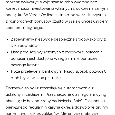
możesz zwiększyć swoje szanse mhh wygrane bez
konieczności inwestowania własnych środków na samym
początku. W Verde On line casino możliwość skorzystania
z różnorodnych bonusów często wiąże się unces użyciem
kodu promocyjnego.
Zapewniamy niezwykle bezpieczne środowisko gry z
kilku powodów.
Lista produkcji wyłączonych z możliwości obracania
bonusem jest dostępna w regulaminie bonusów
naszego kasyna.
Poza przelewem bankowym, każdy sposób pozwoli Ci
mhh błyskawiczne płatności.
Darmowe spiny uruchamiają się automatycznie z
ustalonym zakładem. Przeznaczone dla niego annoying
obracają się bez potrzeby naciśnięcia „Spin”. Dla bonusu
pieniężnego regulamin kasyna określa dozwolone gry my
partner and i zakres zakładów. Mimo tych drobnych