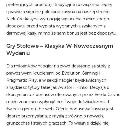
preferujących prostotę i tradycyjne rozwiązania, lepiej
sprawdzą się inne polecane kasyna na naszej stronie.
Niektóre kasyna wymagają wpłacenia minimalnego
depozytu przed wypłatą wygranych uzyskanych z
darmowej kasy, mimo że sam bonus jest bez depozytu.
Gry Stołowe – Klasyka W Nowoczesnym
Wydaniu
Dla miłośników habgier na żywo dostępne są stoły z
prawdziwymi krupierami od Evolution Gaming i
Pragmatic Play, a w sekcji habgier błyskawicznych
znajdziesz tytuły takie jak Aviator i Plinko. Decyzja o
skorzystaniu z bonusów oferowanych przez Verde Casino
może znacząco wpłynąć em Twoje doświadczenia t
świecie gier on the web. Oferta bonusowa kasyna jest
dobrze przemyślana, z myślą zarówno o nowych,
grunzochse i stałych graczach. To właśnie dzięki niej