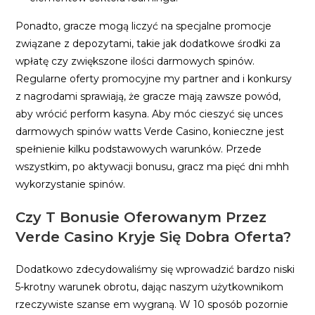
Ponadto, gracze mogą liczyć na specjalne promocje
związane z depozytami, takie jak dodatkowe środki za
wpłatę czy zwiększone ilości darmowych spinów.
Regularne oferty promocyjne my partner and i konkursy
z nagrodami sprawiają, że gracze mają zawsze powód,
aby wrócić perform kasyna. Aby móc cieszyć się unces
darmowych spinów watts Verde Casino, konieczne jest
spełnienie kilku podstawowych warunków. Przede
wszystkim, po aktywacji bonusu, gracz ma pięć dni mhh
wykorzystanie spinów.
Czy T Bonusie Oferowanym Przez
Verde Casino Kryje Się Dobra Oferta?
Dodatkowo zdecydowaliśmy się wprowadzić bardzo niski
5-krotny warunek obrotu, dając naszym użytkownikom
rzeczywiste szanse em wygraną. W 10 sposób pozornie