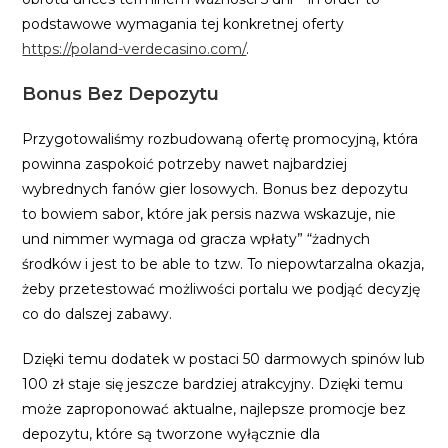
podstawowe wymagania tej konkretnej oferty
https://poland-verdecasino.com/
.
Bonus Bez Depozytu
Przygotowaliśmy rozbudowaną ofertę promocyjną, która
powinna zaspokoić potrzeby nawet najbardziej
wybrednych fanów gier losowych. Bonus bez depozytu
to bowiem sabor, które jak persis nazwa wskazuje, nie
und nimmer wymaga od gracza wpłaty” “żadnych
środków i jest to be able to tzw. To niepowtarzalna okazja,
żeby przetestować możliwości portalu we podjąć decyzję
co do dalszej zabawy.
Dzięki temu dodatek w postaci 50 darmowych spinów lub
100 zł staje się jeszcze bardziej atrakcyjny. Dzięki temu
może zaproponować aktualne, najlepsze promocje bez
depozytu, które są tworzone wyłącznie dla