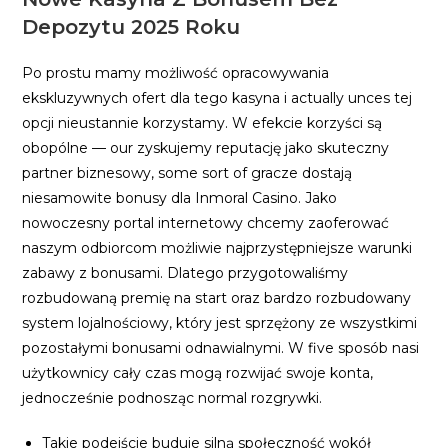
Depozytu 2025 Roku
Po prostu mamy możliwość opracowywania
ekskluzywnych ofert dla tego kasyna i actually unces tej
opcji nieustannie korzystamy. W efekcie korzyści są
obopólne — our zyskujemy reputację jako skuteczny
partner biznesowy, some sort of gracze dostają
niesamowite bonusy dla Inmoral Casino. Jako
nowoczesny portal internetowy chcemy zaoferować
naszym odbiorcom możliwie najprzystępniejsze warunki
zabawy z bonusami. Dlatego przygotowaliśmy
rozbudowaną premię na start oraz bardzo rozbudowany
system lojalnościowy, który jest sprzężony ze wszystkimi
pozostałymi bonusami odnawialnymi. W five sposób nasi
użytkownicy cały czas mogą rozwijać swoje konta,
jednocześnie podnosząc normal rozgrywki.
Takie podejście buduje silną społeczność wokół