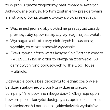
to w profilu gracza znajdziemy nasz reward w kategorii
Aktywowane bonusy. Po tym zostaniemy przekierowani
em stronę główną, gdzie otworzy się okno rejestracji.
Ważne jest jednak, aby dokładnie przeczytać zasady
promocji, aby upewnić się, czy wymagana jest wpłata.
Wymagania obrotu przy niektórych bonusach są
wysokie, co może stanowić wyzwanie.
Ekskluzywna oferta watts kasyno SpinBetter z kodem
FREESLOTY150 in order to okazja na zgarnięcie 150
darmowych rund bonusowych w The Dog House
Multihold.
Oczywiście bonus bez depozytu to jednak coś o wiele
bardziej atrakcyjnego z punktu widzenia graczy,
company” “nie powinno nikogo dziwić. Obejmuje upon
bowiem pakiet korzyści dostępnych zupełnie za darmo,
bez konieczności ponoszenia jakichkolwiek wydatków.