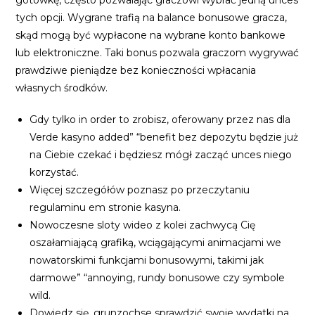
gotówkę, często pozwalając graczowi wybrać jedną unces
tych opcji. Wygrane trafią na balance bonusowe gracza,
skąd mogą być wypłacone na wybrane konto bankowe
lub elektroniczne. Taki bonus pozwala graczom wygrywać
prawdziwe pieniądze bez konieczności wpłacania
własnych środków.
Gdy tylko in order to zrobisz, oferowany przez nas dla
Verde kasyno added” “benefit bez depozytu będzie już
na Ciebie czekać i będziesz mógł zacząć unces niego
korzystać.
Więcej szczegółów poznasz po przeczytaniu
regulaminu em stronie kasyna.
Nowoczesne sloty wideo z kolei zachwycą Cię
oszałamiającą grafiką, wciągającymi animacjami we
nowatorskimi funkcjami bonusowymi, takimi jak
darmowe” “annoying, rundy bonusowe czy symbole
wild.
Dowiedz się, grunzochse sprawdzić swoje wydatki na