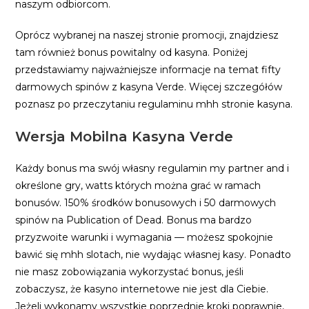
naszym odbiorcom.
Oprócz wybranej na naszej stronie promocji, znajdziesz
tam również bonus powitalny od kasyna. Poniżej
przedstawiamy najważniejsze informacje na temat fifty
darmowych spinów z kasyna Verde. Więcej szczegółów
poznasz po przeczytaniu regulaminu mhh stronie kasyna.
Wersja Mobilna Kasyna Verde
Każdy bonus ma swój własny regulamin my partner and i
określone gry, watts których można grać w ramach
bonusów. 150% środków bonusowych i 50 darmowych
spinów na Publication of Dead. Bonus ma bardzo
przyzwoite warunki i wymagania — możesz spokojnie
bawić się mhh slotach, nie wydając własnej kasy. Ponadto
nie masz zobowiązania wykorzystać bonus, jeśli
zobaczysz, że kasyno internetowe nie jest dla Ciebie.
Jeżeli wykonamy wszystkie poprzednie kroki poprawnie,