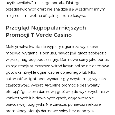
użytkowników” “naszego portalu. Dlatego
przedstawionych ofert nie znajdzie się w żadnym innym
miejscu — nawet na oficjalnej stronie kasyna.
Przegląd Najpopularniejszych
Promocji T Verde Casino
Maksymalna kwota do wypłaty ogranicza wysokość
możliwej wygranej z bonusu, nawet jeśli gracz zdobędzie
większą nagrodę podczas gry. Darmowe spiny jako bonus
za rejestrację są częstsze wśród kasyn online niż darmowa
gotówka. Zwykle ograniczone do jednego lub kilku
automatów, light beer wybrane gry często mają wysoką
częstotliwość wypłat. Aktualne promocje bez wpłaty
oferują” “graczom darmową gotówkę do wykorzystania w
konkretnych lub dowolnych grach, dając wrażenie
prawdziwej rozgrywki. Nie zawsze, ponieważ niektóre
promokody oferują darmowe spiny bez depozytu.