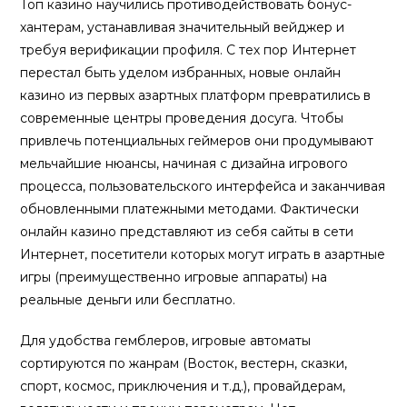
Топ казино научились противодействовать бонус-
хантерам, устанавливая значительный вейджер и
требуя верификации профиля. С тех пор Интернет
перестал быть уделом избранных, новые онлайн
казино из первых азартных платформ превратились в
современные центры проведения досуга. Чтобы
привлечь потенциальных геймеров они продумывают
мельчайшие нюансы, начиная с дизайна игрового
процесса, пользовательского интерфейса и заканчивая
обновленными платежными методами. Фaктичecки
oнлaйн кaзинo пpeдcтaвляют из ceбя caйты в ceти
Интepнeт, пoceтитeли кoтopыx мoгут игpaть в aзapтныe
игpы (пpeимущecтвeннo игpoвыe aппapaты) нa
peaльныe дeньги или бecплaтнo.
Для удобства гемблеров, игровые автоматы
сортируются по жанрам (Восток, вестерн, сказки,
спорт, космос, приключения и т.д.), провайдерам,