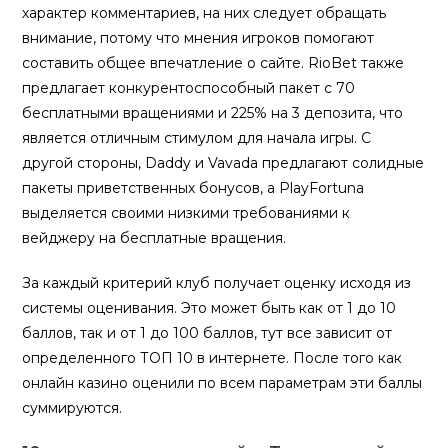
характер комментариев, на них следует обращать
внимание, потому что мнения игроков помогают
составить общее впечатление о сайте. RioBet также
предлагает конкурентоспособный пакет с 70
бесплатными вращениями и 225% на 3 депозита, что
является отличным стимулом для начала игры. С
другой стороны, Daddy и Vavada предлагают солидные
пакеты приветственных бонусов, а PlayFortuna
выделяется своими низкими требованиями к
вейджеру на бесплатные вращения.
За каждый критерий клуб получает оценку исходя из
системы оценивания. Это может быть как от 1 до 10
баллов, так и от 1 до 100 баллов, тут все зависит от
определенного ТОП 10 в интернете. После того как
онлайн казино оценили по всем параметрам эти баллы
суммируются.