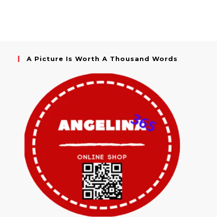
A Picture Is Worth A Thousand Words