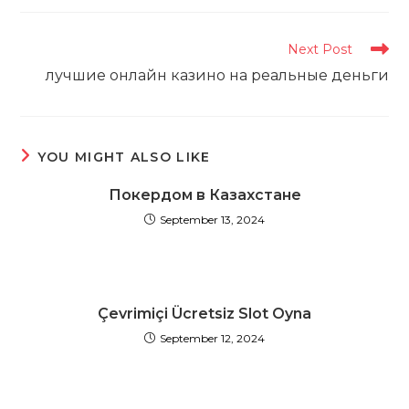
Read
Next Post
more
лучшие онлайн казино на реальные деньги
articles
YOU MIGHT ALSO LIKE
Покердом в Казахстане
September 13, 2024
Çevrimiçi Ücretsiz Slot Oyna
September 12, 2024