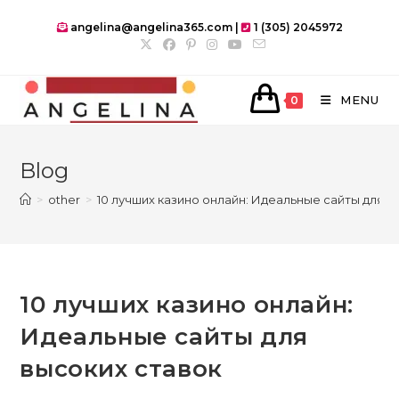
Skip
angelina@angelina365.com |
1 (305) 2045972
to
content
MENU
0
Blog
>
other
>
10 лучших казино онлайн: Идеальные сайты для в
10 лучших казино онлайн:
Идеальные сайты для
высоких ставок