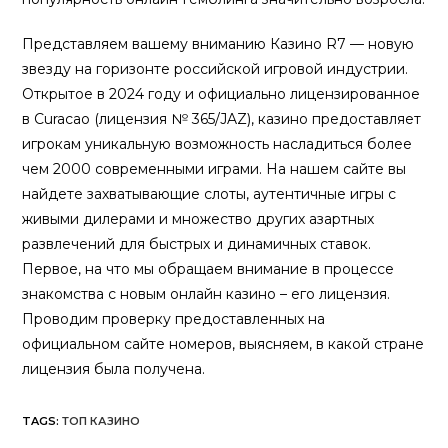
Представляем вашему вниманию Казино R7 — новую
звезду на горизонте российской игровой индустрии.
Открытое в 2024 году и официально лицензированное
в Curacao (лицензия № 365/JAZ), казино предоставляет
игрокам уникальную возможность насладиться более
чем 2000 современными играми. На нашем сайте вы
найдете захватывающие слоты, аутентичные игры с
живыми дилерами и множество других азартных
развлечений для быстрых и динамичных ставок.
Первое, на что мы обращаем внимание в процессе
знакомства с новым онлайн казино – его лицензия.
Проводим проверку предоставленных на
официальном сайте номеров, выясняем, в какой стране
лицензия была получена.
TAGS
:
ТОП КАЗИНО